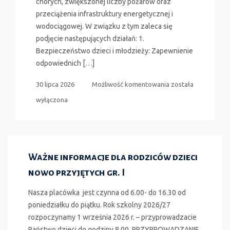
chorych, zwiększonej liczby pożarów oraz
przeciążenia infrastruktury energetycznej i
wodociągowej. W związku z tym zaleca się
podjęcie następujących działań: 1.
Bezpieczeństwo dzieci i młodzieży: Zapewnienie
odpowiednich […]
Rekomendacje
30 lipca 2026
Możliwość komentowania
została
działań
wyłączona
w
związku
z
falami
Ważne informacje dla rodziców dzieci
upałów
nowo przyjętych gr. I
Nasza placówka jest czynna od 6.00- do 16.30 od
poniedziałku do piątku. Rok szkolny 2026/27
rozpoczynamy 1 września 2026 r. – przyprowadzacie
Państwo dzieci do godziny 8.00. PRZYPROWADZANIE