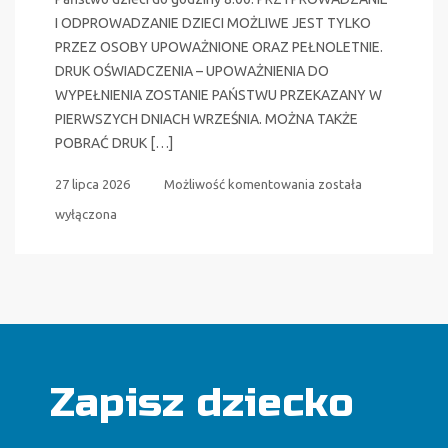
I ODPROWADZANIE DZIECI MOŻLIWE JEST TYLKO
PRZEZ OSOBY UPOWAŻNIONE ORAZ PEŁNOLETNIE.
DRUK OŚWIADCZENIA – UPOWAŻNIENIA DO
WYPEŁNIENIA ZOSTANIE PAŃSTWU PRZEKAZANY W
PIERWSZYCH DNIACH WRZEŚNIA. MOŻNA TAKŻE
POBRAĆ DRUK […]
Ważne
27 lipca 2026
Możliwość komentowania
została
informacje
wyłączona
dla
rodziców
dzieci
nowo
przyjętych
gr.
Zapisz dziecko
I