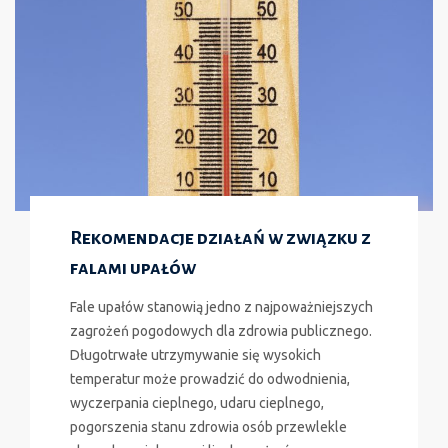
Młodzieży
w
roku
szkolnym
2026/2027
Rekomendacje działań w związku z
falami upałów
Fale upałów stanowią jedno z najpoważniejszych
zagrożeń pogodowych dla zdrowia publicznego.
Długotrwałe utrzymywanie się wysokich
temperatur może prowadzić do odwodnienia,
wyczerpania cieplnego, udaru cieplnego,
pogorszenia stanu zdrowia osób przewlekle