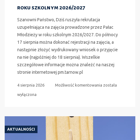
roku szkolnym 2026/2027
Szanowni Państwo, Dziś ruszyła rekrutacja
uzupełniająca na zajęcia prowadzone przez Pałac
Młodzieży w roku szkolnym 2026/2027. Do północy
17 sierpnia można dokonać rejestracji na zajęcia, a
następnie złożyć wydrukowany wniosek o przyjęcie
na nie (najpóźniej do 18 sierpnia). Wszelkie
szczegółowe informacje można znaleźć na naszej
stronie internetowej pm.tarnow.pl
Rekrutacja
4 sierpnia 2026
Możliwość komentowania
została
uzupełniająca
wyłączona
na
zajęcia
prowadzone
przez
AKTUALNOŚCI
Pałac