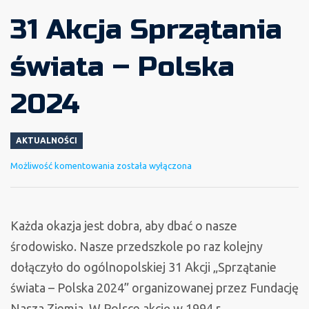
31 Akcja Sprzątania
świata – Polska
2024
AKTUALNOŚCI
31
Możliwość komentowania
została wyłączona
Akcja
Sprzątania
świata
Każda okazja jest dobra, aby dbać o nasze
–
środowisko. Nasze przedszkole po raz kolejny
Polska
dołączyło do
ogólnopolskiej 31 Akcji „Sprzątanie
2024
świata – Polska 2024” organizowanej przez Fundację
Nasza Ziemia. W Polsce akcję w 1994 r.