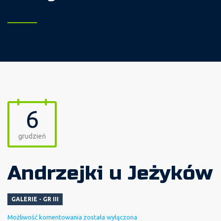
6
grudzień
Andrzejki u Jeżyków
GALERIE - GR III
Andrzejki
Możliwość komentowania
została wyłączona