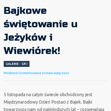
Bajkowe
świętowanie u
Jeżyków i
Wiewiórek!
GALERIE - GR I
Bajkowe
Możliwość komentowania
została wyłączona
świętowanie
u
Jeżyków
5 listopada na całym świecie obchodzony jest
i
Międzynarodowy Dzień Postaci z Bajek. Bajki
Wiewiórek!
towarzyszą nam od najmłodszych lat – rozweselają,