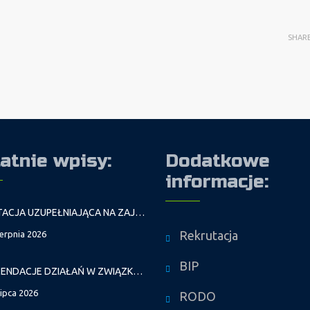
SHAR
atnie wpisy:
Dodatkowe
informacje:
REKRUTACJA UZUPEŁNIAJĄCA NA ZAJĘCIA PROWADZONE PRZEZ PAŁAC MŁODZIEŻY W ROKU SZKOLNYM 2026/2027
Rekrutacja
ierpnia 2026
BIP
REKOMENDACJE DZIAŁAŃ W ZWIĄZKU Z FALAMI UPAŁÓW
lipca 2026
RODO