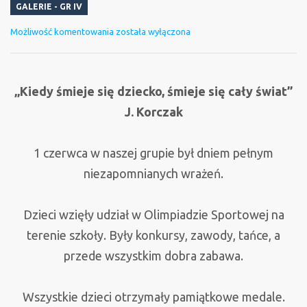
GALERIE - GR IV
Dzień
Możliwość komentowania
została wyłączona
Dziecka
u
„Żabek”
„Kiedy śmieje się dziecko, śmieje się cały świat”
J. Korczak
1 czerwca w naszej grupie był dniem pełnym
niezapomnianych wrażeń.
Dzieci wzięły udział w Olimpiadzie Sportowej na
terenie szkoły. Były konkursy, zawody, tańce, a
przede wszystkim dobra zabawa.
Wszystkie dzieci otrzymały pamiątkowe medale.