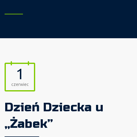
1
czerwiec
Dzień Dziecka u
„Żabek”