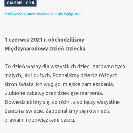
GALERIE - GR II
Dzień
Możliwość komentowania
została wyłączona
Dziecka
w
grupie
1 czerwca 2021 r. obchodziliśmy
II
Międzynarodowy Dzień Dziecka
To dzień ważny dla wszystkich dzieci, zarówno tych
małych, jak i dużych. Poznaliśmy dzieci z różnych
stron świata, ich wygląd, miejsce zamieszkania,
ulubione zabawy oraz dziecięce marzenia.
Dowiedzieliśmy się, co różni, a co łączy wszystkie
dzieci na świecie. Zapoznaliśmy się również z
prawami i obowiązkami dzieci.