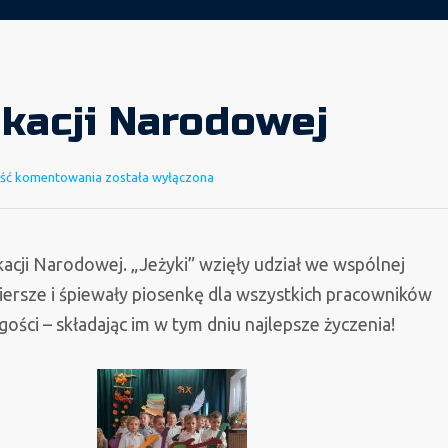
kacji Narodowej
Dzień
ść komentowania
została wyłączona
Edukacji
Narodowej
acji Narodowej. „Jeżyki” wzięły udział we wspólnej
iersze i śpiewały piosenkę dla wszystkich pracowników
ości – składając im w tym dniu najlepsze życzenia!