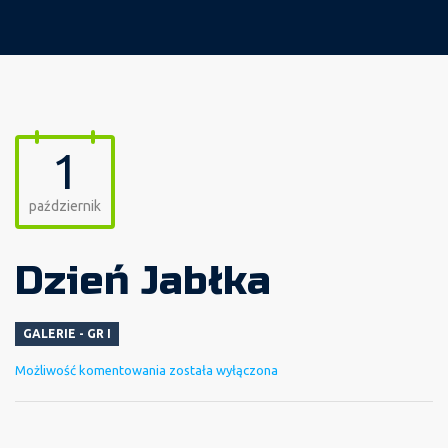
1
październik
Dzień Jabłka
GALERIE - GR I
Dzień
Możliwość komentowania
została wyłączona
Jabłka