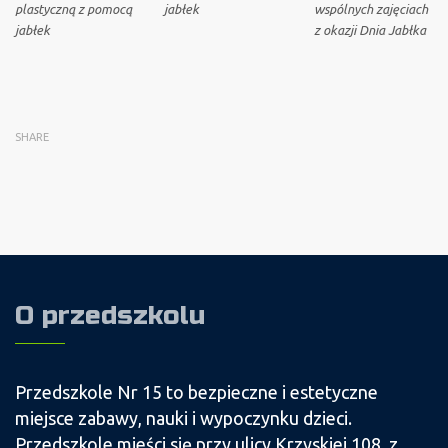
plastyczną z pomocą
jabłek
wspólnych zajęciach
jabłek
z okazji Dnia Jabłka
SHARE
O przedszkolu
Przedszkole Nr 15 to bezpieczne i estetyczne
miejsce zabawy, nauki i wypoczynku dzieci.
Przedszkole mieści się przy ulicy Krzyskiej 108, z