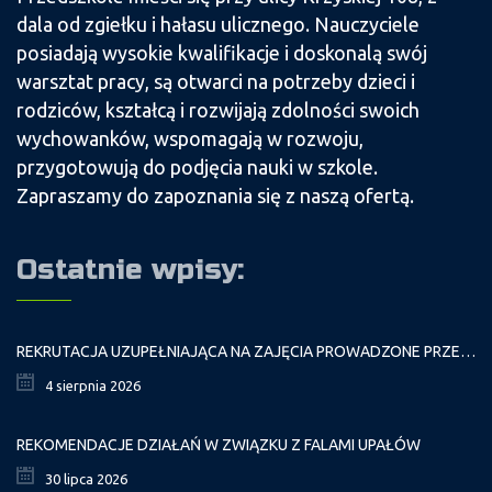
dala od zgiełku i hałasu ulicznego. Nauczyciele
posiadają wysokie kwalifikacje i doskonalą swój
warsztat pracy, są otwarci na potrzeby dzieci i
rodziców, kształcą i rozwijają zdolności swoich
wychowanków, wspomagają w rozwoju,
przygotowują do podjęcia nauki w szkole.
Zapraszamy do zapoznania się z naszą ofertą.
Ostatnie wpisy:
REKRUTACJA UZUPEŁNIAJĄCA NA ZAJĘCIA PROWADZONE PRZEZ PAŁAC MŁODZIEŻY W ROKU SZKOLNYM 2026/2027
4 sierpnia 2026
REKOMENDACJE DZIAŁAŃ W ZWIĄZKU Z FALAMI UPAŁÓW
30 lipca 2026