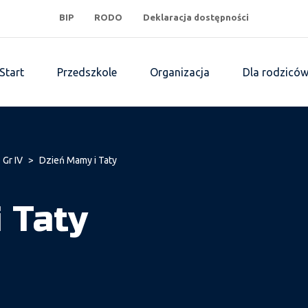
BIP
RODO
Deklaracja dostępności
Start
Przedszkole
Organizacja
Dla rodzicó
 Gr IV
>
Dzień Mamy i Taty
 Taty