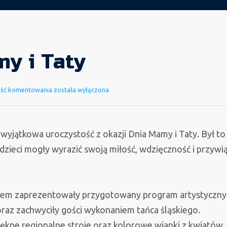
y i Taty
Dzień
ość komentowania
została wyłączona
Mamy
i
Taty
wyjątkowa uroczystość z okazji Dnia Mamy i Taty. Był to
dzieci mogły wyrazić swoją miłość, wdzięczność i przywi
em zaprezentowały przygotowany program artystyczny
oraz zachwyciły gości wykonaniem tańca śląskiego.
kne regionalne stroje oraz kolorowe wianki z kwiatów,