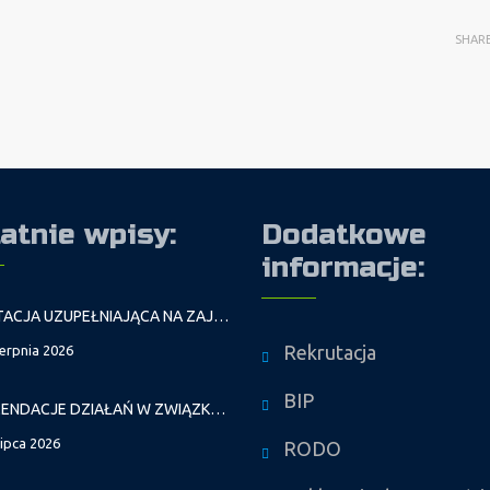
SHAR
atnie wpisy:
Dodatkowe
informacje:
REKRUTACJA UZUPEŁNIAJĄCA NA ZAJĘCIA PROWADZONE PRZEZ PAŁAC MŁODZIEŻY W ROKU SZKOLNYM 2026/2027
Rekrutacja
ierpnia 2026
BIP
REKOMENDACJE DZIAŁAŃ W ZWIĄZKU Z FALAMI UPAŁÓW
lipca 2026
RODO