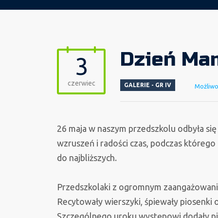
Dzień Mam
3
czerwiec
GALERIE - GR IV
Możliw
26 maja w naszym przedszkolu odbyła się 
wzruszeń i radości czas, podczas którego 
do najbliższych.
Przedszkolaki z ogromnym zaangażowani
Recytowały wierszyki, śpiewały piosenki 
Szczególnego uroku występowi dodały pię