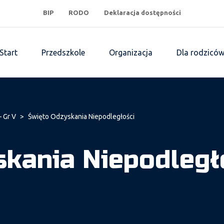
BIP
RODO
Deklaracja dostępności
Start
Przedszkole
Organizacja
Dla rodzicó
– Gr V
>
Święto Odzyskania Niepodległości
kania Niepodległ