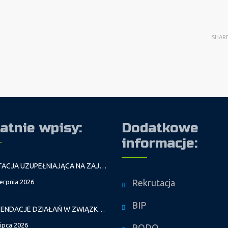
SHAR
atnie wpisy:
Dodatkowe
informacje:
REKRUTACJA UZUPEŁNIAJĄCA NA ZAJĘCIA PROWADZONE PRZEZ PAŁAC MŁODZIEŻY W ROKU SZKOLNYM 2026/2027
Rekrutacja
ierpnia 2026
BIP
REKOMENDACJE DZIAŁAŃ W ZWIĄZKU Z FALAMI UPAŁÓW
lipca 2026
RODO