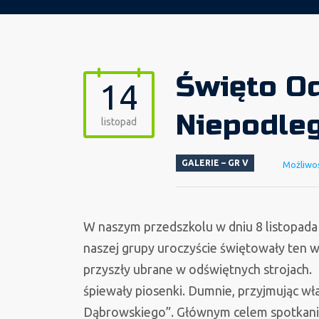
Święto O
14
Niepodleg
listopad
GALERIE – GR V
Możliwo
W naszym przedszkolu w dniu 8 listopada o
naszej grupy uroczyście świętowały ten w
przyszły ubrane w odświętnych strojach. 
śpiewały piosenki. Dumnie, przyjmując w
Dąbrowskiego”. Głównym celem spotkania 