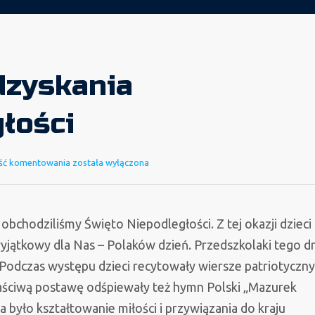
dzyskania
łości
Święto
ść komentowania
została wyłączona
Odzyskania
Niepodległości
bchodziliśmy Święto Niepodległości. Z tej okazji dzieci 
yjątkowy dla Nas – Polaków dzień. Przedszkolaki tego d
Podczas występu dzieci recytowały wiersze patriotyczny
łaściwą postawę odśpiewały też hymn Polski „Mazurek
było kształtowanie miłości i przywiązania do kraju