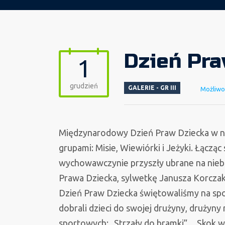
Dzień Pra
1
grudzień
GALERIE - GR III
Możliwo
Międzynarodowy Dzień Praw Dziecka w na
grupami: Misie, Wiewiórki i Jeżyki. Łącząc 
wychowawczynie przyszły ubrane na nieb
Prawa Dziecka, sylwetkę Janusza Korczak
Dzień Praw Dziecka świętowaliśmy na spo
dobrali dzieci do swojej drużyny, druży
sportowych: „Strzały do bramki”, „ Skok w