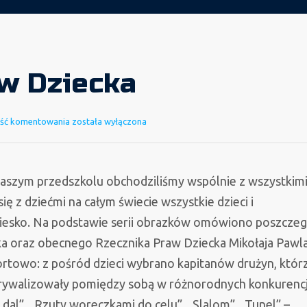
w Dziecka
Dzień
ść komentowania
została wyłączona
Praw
Dziecka
szym przedszkolu obchodziliśmy wspólnie z wszystkim
się z dziećmi na całym świecie wszystkie dzieci i
iesko. Na podstawie serii obrazków omówiono poszcze
a oraz obecnego Rzecznika Praw Dziecka Mikołaja Pawla
rtowo: z pośród dzieci wybrano kapitanów drużyn, któr
ny rywalizowały pomiędzy sobą w różnorodnych konkurenc
 dal”, „Rzuty woreczkami do celu”, „Slalom”, „Tunel” –