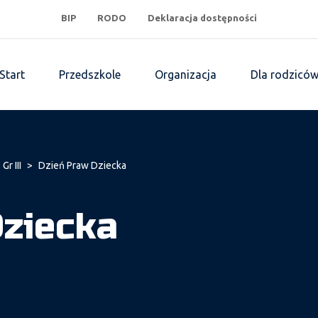
BIP
RODO
Deklaracja dostępności
Start
Przedszkole
Organizacja
Dla rodzicó
Gr III
>
Dzień Praw Dziecka
Dziecka