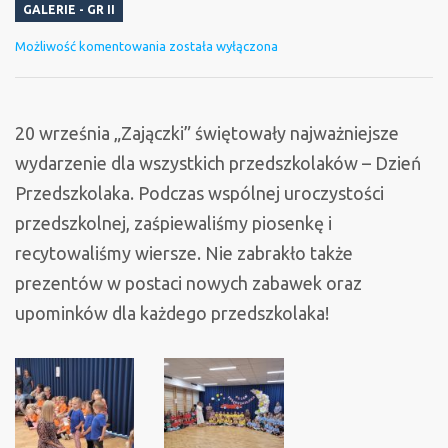
GALERIE - GR II
Dzień
Możliwość komentowania
została wyłączona
Przedszkolaka
20 września „Zajączki” świętowały najważniejsze
wydarzenie dla wszystkich przedszkolaków – Dzień
Przedszkolaka. Podczas wspólnej uroczystości
przedszkolnej, zaśpiewaliśmy piosenkę i
recytowaliśmy wiersze. Nie zabrakło także
prezentów w postaci nowych zabawek oraz
upominków dla każdego przedszkolaka!