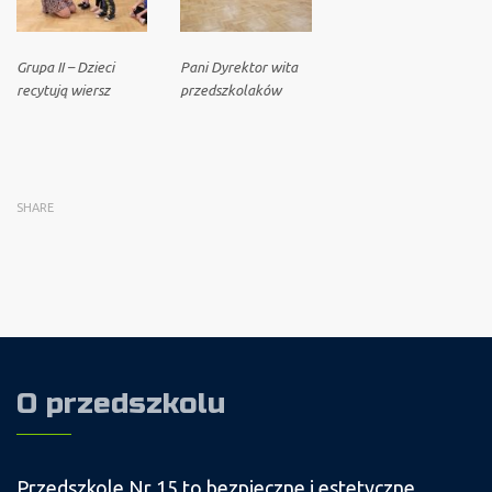
Grupa II – Dzieci
Pani Dyrektor wita
recytują wiersz
przedszkolaków
SHARE
O przedszkolu
Przedszkole Nr 15 to bezpieczne i estetyczne