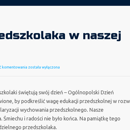
edszkolaka w naszej
Dzień
ć komentowania
została wyłączona
Przedszkolaka
w
naszej
szkolaki świętują swój dzień – Ogólnopolski Dzień
grupie
ione, by podkreślić wagę edukacji przedszkolnej w rozw
opularyzacji wychowania przedszkolnego. Nasze
 Śmiechu i radości nie było końca. Na pamiątkę tego
dzielnego przedszkolaka.