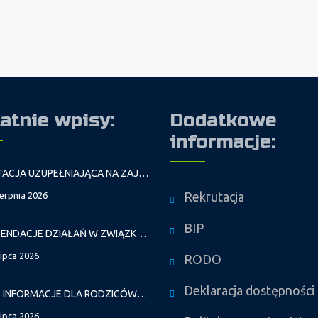
atnie wpisy:
Dodatkowe
informacje:
REKRUTACJA UZUPEŁNIAJĄCA NA ZAJĘCIA PROWADZONE PRZEZ PAŁAC MŁODZIEŻY W ROKU SZKOLNYM 2026/2027
Rekrutacja
ierpnia 2026
BIP
REKOMENDACJE DZIAŁAŃ W ZWIĄZKU Z FALAMI UPAŁÓW
lipca 2026
RODO
Deklaracja dostępności
WAŻNE INFORMACJE DLA RODZICÓW DZIECI NOWO PRZYJĘTYCH GR. I
lipca 2026