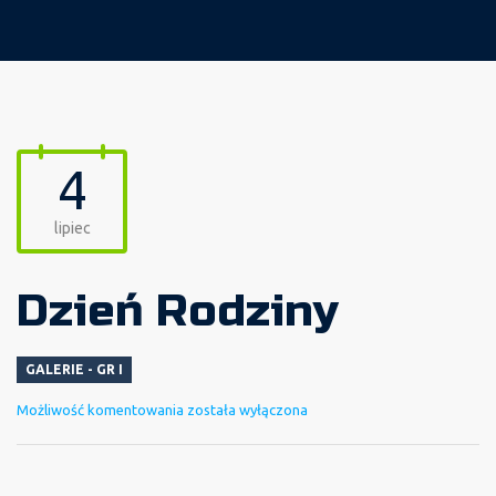
4
lipiec
Dzień Rodziny
GALERIE - GR I
Dzień
Możliwość komentowania
została wyłączona
Rodziny