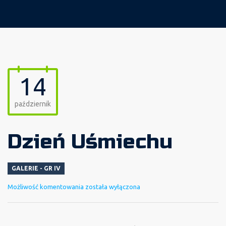
14
październik
Dzień Uśmiechu
GALERIE - GR IV
Dzień
Możliwość komentowania
została wyłączona
Uśmiechu