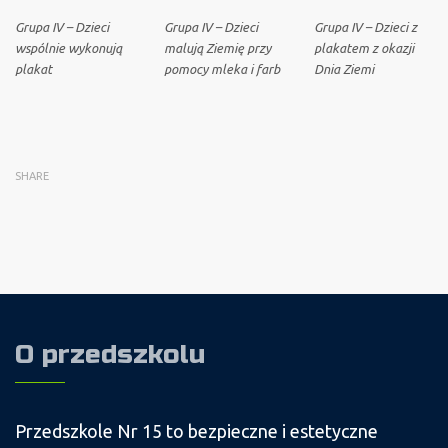
Grupa IV – Dzieci
Grupa IV – Dzieci
Grupa IV – Dzieci z
wspólnie wykonują
malują Ziemię przy
plakatem z okazji
plakat
pomocy mleka i farb
Dnia Ziemi
SHARE
O przedszkolu
Przedszkole Nr 15 to bezpieczne i estetyczne