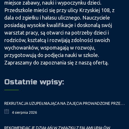
miejsce zabawy, nauki i wypoczynku dzieci.
Przedszkole mieści się przy ulicy Krzyskiej 108, z
dala od zgiełku i hałasu ulicznego. Nauczyciele
posiadają wysokie kwalifikacje i doskonalą swój
warsztat pracy, są otwarci na potrzeby dzieci i
rodziców, kształcą i rozwijają zdolności swoich
wychowanków, wspomagają w rozwoju,
przygotowują do podjęcia nauki w szkole.
Zapraszamy do zapoznania się z naszą ofertą.
Ostatnie wpisy:
REKRUTACJA UZUPEŁNIAJĄCA NA ZAJĘCIA PROWADZONE PRZEZ PAŁAC MŁODZIEŻY W ROKU SZKOLNYM 2026/2027
4 sierpnia 2026
REKOMENDACJE DZIAŁAŃ W ZWIĄZKU Z FALAMI UPAŁÓW