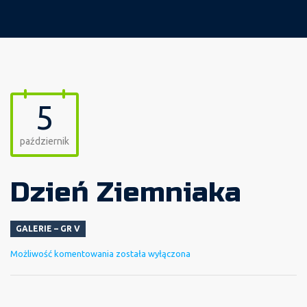
5
październik
Dzień Ziemniaka
GALERIE – GR V
Dzień
Możliwość komentowania
została wyłączona
Ziemniaka