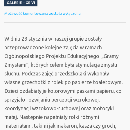
GALERIE – GR VI
Gramy
Możliwość komentowania
została wyłączona
Zmysłami
–
Słuch
W dniu 23 stycznia w naszej grupie zostały
przeprowadzone kolejne zajęcia w ramach
Ogólnopolskiego Projektu Edukacyjnego „Gramy
Zmysłami”, których celem była stymulacja zmysłu
słuchu. Podczas zajęć przedszkolaki wykonały
własne grzechotki z rolek po papierze toaletowym.
Dzieci ozdabiały je kolorowymi paskami papieru, co
sprzyjało rozwijaniu percepcji wzrokowej,
koordynacji wzrokowo-ruchowej oraz motoryki
małej. Następnie napełniały rolki różnymi
materiałami, takimi jak makaron, kasza czy groch,