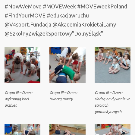
#NowWeMove #MOVEWeek #MOVEWeekPoland
#FindYourMOVE #edukacjawruchu
@V4sport.Fundacja @AkademiaKrokietaiLamy
@SzkolnyZwiązekSportowy”
DolnyŚląsk”
Grupa III – Dzieci
Grupa III – Dzieci
Grupa III – Dzieci
wykonują koci
tworzą mosty
siedzą na dywanie w
grzbiet
strojach
gimnastycznych