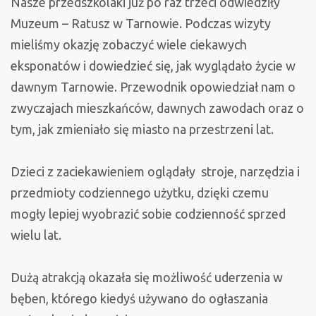
Nasze przedszkolaki już po raz trzeci odwiedziły
–
Muzeum – Ratusz w Tarnowie. Podczas wizyty
odkrywamy
mieliśmy okazję zobaczyć wiele ciekawych
dawne
eksponatów i dowiedzieć się, jak wyglądało życie w
życie
dawnym Tarnowie. Przewodnik opowiedział nam o
Tarnowa
zwyczajach mieszkańców, dawnych zawodach oraz o
tym, jak zmieniało się miasto na przestrzeni lat.
Dzieci z zaciekawieniem oglądały stroje, narzędzia i
przedmioty codziennego użytku, dzięki czemu
mogły lepiej wyobrazić sobie codzienność sprzed
wielu lat.
Dużą atrakcją okazała się możliwość uderzenia w
bęben, którego kiedyś używano do ogłaszania