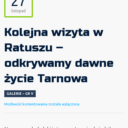
27
listopad
Kolejna wizyta w
Ratuszu –
odkrywamy dawne
życie Tarnowa
GALERIE – GR V
Kolejna
Możliwość komentowania
została wyłączona
wizyta
w
Ratuszu