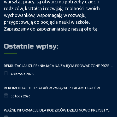
warsztat pracy, są otwarci na potrzeby dzieci i
rodziców, kształcą i rozwijają zdolności swoich
wychowanków, wspomagają w rozwoju,
przygotowują do podjęcia nauki w szkole.
Zapraszamy do zapoznania się z naszą ofertą.
Ostatnie wpisy:
REKRUTACJA UZUPEŁNIAJĄCA NA ZAJĘCIA PROWADZONE PRZEZ PAŁAC MŁODZIEŻY W ROKU SZKOLNYM 2026/2027
4 sierpnia 2026
REKOMENDACJE DZIAŁAŃ W ZWIĄZKU Z FALAMI UPAŁÓW
30 lipca 2026
WAŻNE INFORMACJE DLA RODZICÓW DZIECI NOWO PRZYJĘTYCH GR. I