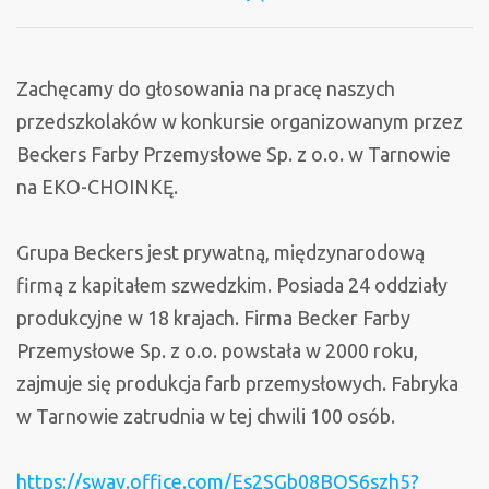
na
EKO-
CHOINKĘ
Zachęcamy do głosowania na pracę naszych
–
przedszkolaków w konkursie organizowanym przez
głosujemy
Beckers Farby Przemysłowe Sp. z o.o. w Tarnowie
na
na EKO-CHOINKĘ.
pracę
naszych
Grupa Beckers jest prywatną, międzynarodową
przedszkolaków
firmą z kapitałem szwedzkim. Posiada 24 oddziały
produkcyjne w 18 krajach. Firma Becker Farby
Przemysłowe Sp. z o.o. powstała w 2000 roku,
zajmuje się produkcja farb przemysłowych. Fabryka
w Tarnowie zatrudnia w tej chwili 100 osób.
https://sway.office.com/Es2SGb08BOS6szh5?