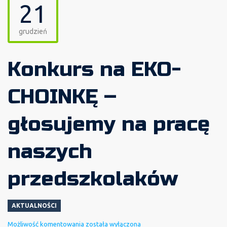
21
grudzień
Konkurs na EKO-
CHOINKĘ –
głosujemy na pracę
naszych
przedszkolaków
AKTUALNOŚCI
Konkurs
Możliwość komentowania
została wyłączona