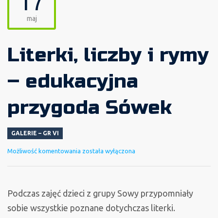
17
maj
Literki, liczby i rymy
– edukacyjna
przygoda Sówek
GALERIE – GR VI
Literki,
Możliwość komentowania
została wyłączona
liczby
i
rymy
Podczas zajęć dzieci z grupy Sowy przypomniały
–
sobie wszystkie poznane dotychczas literki.