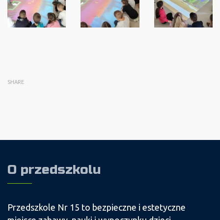
SHARE
O przedszkolu
Przedszkole Nr 15 to bezpieczne i estetyczne
miejsce zabawy, nauki i wypoczynku dzieci.