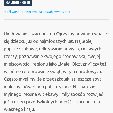
GALERIE - GR III
Majowe
Możliwość komentowania
została wyłączona
święta
u
Jeżyków
Umiłowanie i szacunek do Ojczyzny powinno wpajać
się dziecku już od najmłodszych lat. Najlepiej
poprzez zabawę, odkrywanie nowych, ciekawych
rzeczy, poznawanie swojego środowiska, swojej
miejscowości, regionu jako „Małej Ojczyzny” czy też
wspólne celebrowanie świąt, w tym narodowych.
Często myślimy, że przedszkolaki są jeszcze zbyt
małe, by mówić im o patriotyzmie. Nic bardziej
mylnego! Można w ciekawy i miły sposób rozwijać
już u dzieci przedszkolnych miłość i szacunek dla
własnego kraju.