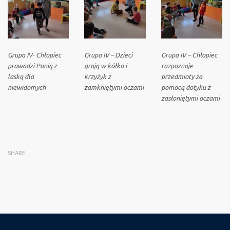
Grupa IV- Chłopiec
Grupa IV – Dzieci
Grupa IV – Chłopiec
prowadzi Panią z
grają w kółko i
rozpoznaje
laską dla
krzyżyk z
przedmioty za
niewidomych
zamkniętymi oczami
pomocą dotyku z
zasłoniętymi oczami
SHARE