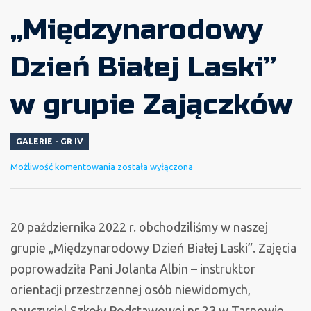
„Międzynarodowy
Dzień Białej Laski”
w grupie Zajączków
GALERIE - GR IV
„Międzynarodowy
Możliwość komentowania
została wyłączona
Dzień
Białej
Laski”
20 października 2022 r. obchodziliśmy w naszej
w
grupie „Międzynarodowy Dzień Białej Laski”. Zajęcia
grupie
poprowadziła Pani Jolanta Albin – instruktor
Zajączków
orientacji przestrzennej osób niewidomych,
nauczyciel Szkoły Podstawowej nr 23 w Tarnowie.