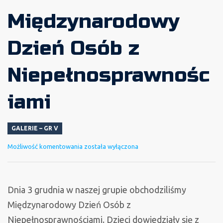
Międzynarodowy
Dzień Osób z
Niepełnosprawnośc
iami
GALERIE – GR V
Międzynarodowy
Możliwość komentowania
została wyłączona
Dzień
Osób
z
Dnia 3 grudnia w naszej grupie obchodziliśmy
Niepełnosprawnościami
Międzynarodowy Dzień Osób z
Niepełnosprawnościami.
Dzieci dowiedziały się z