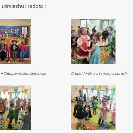
uśmiechu i radości!
– Chłopcy prezentują stroje
Grupa V – Dzieci tańczą w parach