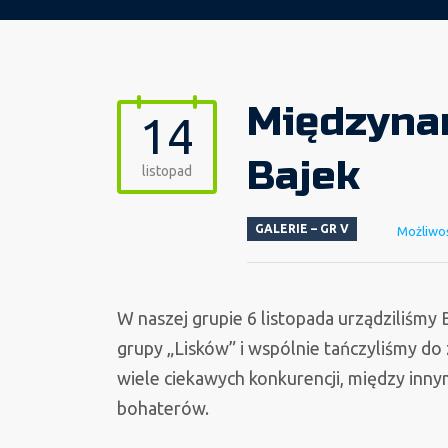
Międzyna
14
Bajek
listopad
GALERIE – GR V
Możliwo
W naszej grupie 6 listopada urządziliśmy 
grupy „Lisków” i wspólnie tańczyliśmy do
wiele ciekawych konkurencji, między inny
bohaterów.