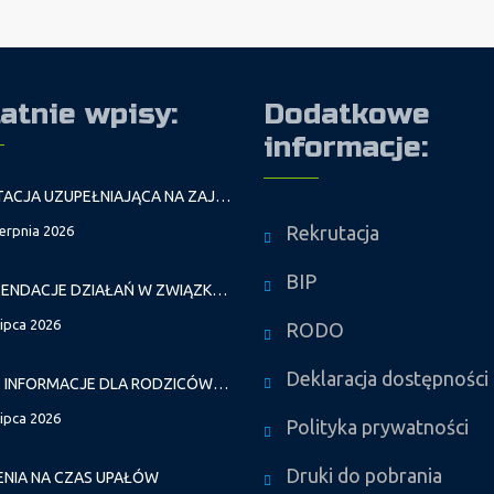
atnie wpisy:
Dodatkowe
informacje:
REKRUTACJA UZUPEŁNIAJĄCA NA ZAJĘCIA PROWADZONE PRZEZ PAŁAC MŁODZIEŻY W ROKU SZKOLNYM 2026/2027
Rekrutacja
ierpnia 2026
BIP
REKOMENDACJE DZIAŁAŃ W ZWIĄZKU Z FALAMI UPAŁÓW
lipca 2026
RODO
Deklaracja dostępności
WAŻNE INFORMACJE DLA RODZICÓW DZIECI NOWO PRZYJĘTYCH GR. I
lipca 2026
Polityka prywatności
Druki do pobrania
ENIA NA CZAS UPAŁÓW