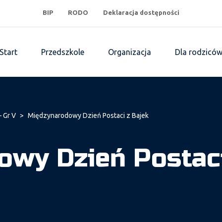
BIP
RODO
Deklaracja dostępności
Start
Przedszkole
Organizacja
Dla rodzicó
– Gr V
>
Międzynarodowy Dzień Postaci z Bajek
wy Dzień Postaci