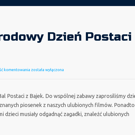
rodowy Dzień Postaci
Międzynarodowy
ść komentowania
została wyłączona
Dzień
Postaci
z
Bal Postaci z Bajek. Do wspólnej zabawy zaprosiliśmy dzie
Bajek
 znanych piosenek z naszych ulubionych filmów. Ponadto
mi dzieci musiały odgadnąć zagadki, znaleźć ulubionych