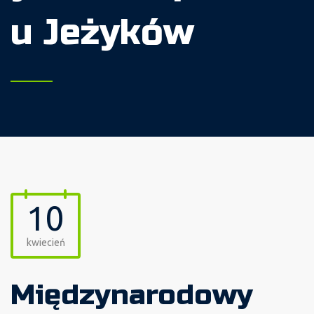
u Jeżyków
10
kwiecień
Międzynarodowy