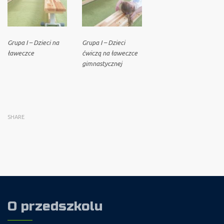
Grupa I – Dzieci na
Grupa I – Dzieci
ławeczce
ćwiczą na ławeczce
gimnastycznej
SHARE
O przedszkolu