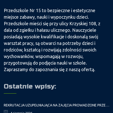
Przedszkole Nr 15 to bezpieczne i estetyczne
miejsce zabawy, nauki i wypoczynku dzieci.
Przedszkole mieści się przy ulicy Krzyskiej 108, z
dala od zgiełku i hałasu ulicznego. Nauczyciele
posiadają wysokie kwalifikacje i doskonalą swój
warsztat pracy, są otwarci na potrzeby dzieci i
rodziców, kształcą i rozwijają zdolności swoich
wychowanków, wspomagają w rozwoju,
przygotowują do podjęcia nauki w szkole.
Zapraszamy do zapoznania się z naszą ofertą.
Ostatnie wpisy:
REKRUTACJA UZUPEŁNIAJĄCA NA ZAJĘCIA PROWADZONE PRZEZ PAŁAC MŁODZIEŻY W ROKU SZKOLNYM 2026/2027
4 sierpnia 2026