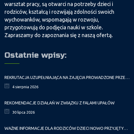
warsztat pracy, są otwarci na potrzeby dzieci i
rodziców, kształcą i rozwijają zdolności swoich
wychowanków, wspomagają w rozwoju,
przygotowują do podjęcia nauki w szkole.
Zapraszamy do zapoznania się z naszą ofertą.
Ostatnie wpisy:
REKRUTACJA UZUPEŁNIAJĄCA NA ZAJĘCIA PROWADZONE PRZEZ PAŁAC MŁODZIEŻY W ROKU SZKOLNYM 2026/2027
4 sierpnia 2026
REKOMENDACJE DZIAŁAŃ W ZWIĄZKU Z FALAMI UPAŁÓW
30 lipca 2026
WAŻNE INFORMACJE DLA RODZICÓW DZIECI NOWO PRZYJĘTYCH GR. I