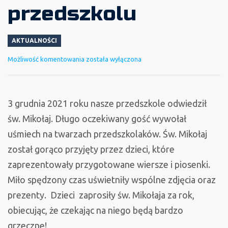
przedszkolu
AKTUALNOŚCI
Mikołaj
Możliwość komentowania
została wyłączona
w
naszym
przedszkolu
3 grudnia 2021 roku nasze przedszkole odwiedził
św. Mikołaj. Długo oczekiwany gość wywołał
uśmiech na twarzach przedszkolaków. Św. Mikołaj
został gorąco przyjęty przez dzieci, które
zaprezentowały przygotowane wiersze i piosenki.
Miło spędzony czas uświetniły wspólne zdjęcia oraz
prezenty. Dzieci zaprosiły św. Mikołaja za rok,
obiecując, że czekając na niego będą bardzo
grzeczne!