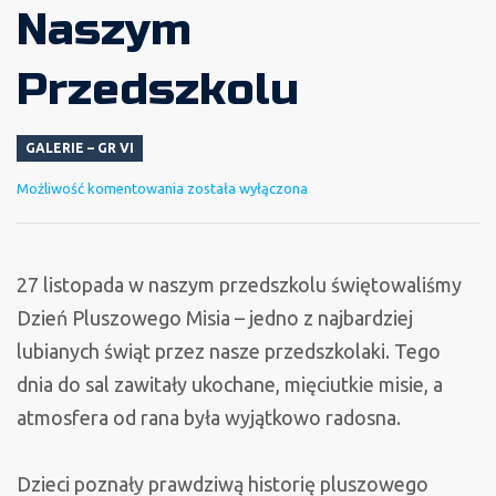
Naszym
Przedszkolu
GALERIE – GR VI
Misiowe
Możliwość komentowania
została wyłączona
Święto
w
Naszym
27 listopada w naszym przedszkolu świętowaliśmy
Przedszkolu
Dzień Pluszowego Misia – jedno z najbardziej
lubianych świąt przez nasze przedszkolaki. Tego
dnia do sal zawitały ukochane, mięciutkie misie, a
atmosfera od rana była wyjątkowo radosna.
Dzieci poznały prawdziwą historię pluszowego