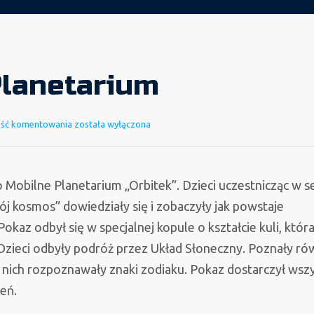
Planetarium
Mobilne
ość komentowania
została wyłączona
Planetarium
 Mobilne Planetarium „Orbitek”. Dzieci uczestnicząc w s
 kosmos” dowiedziały się i zobaczyły jak powstaje
okaz odbył się w specjalnej kopule o kształcie kuli, któr
Dzieci odbyły podróż przez Układ Słoneczny. Poznały ró
 nich rozpoznawały znaki zodiaku. Pokaz dostarczył wsz
eń.