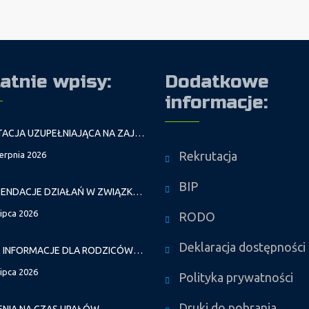
atnie wpisy:
Dodatkowe
informacje:
REKRUTACJA UZUPEŁNIAJĄCA NA ZAJĘCIA PROWADZONE PRZEZ PAŁAC MŁODZIEŻY W ROKU SZKOLNYM 2026/2027
Rekrutacja
ierpnia 2026
BIP
REKOMENDACJE DZIAŁAŃ W ZWIĄZKU Z FALAMI UPAŁÓW
lipca 2026
RODO
Deklaracja dostępności
WAŻNE INFORMACJE DLA RODZICÓW DZIECI NOWO PRZYJĘTYCH GR. I
lipca 2026
Polityka prywatności
Druki do pobrania