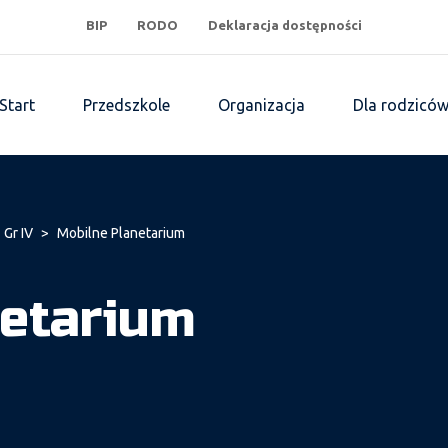
BIP
RODO
Deklaracja dostępności
Start
Przedszkole
Organizacja
Dla rodzicó
 Gr IV
>
Mobilne Planetarium
netarium