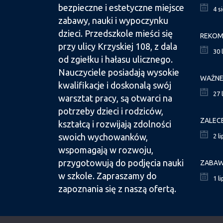
bezpieczne i estetyczne miejsce
4 s
zabawy, nauki i wypoczynku
dzieci. Przedszkole mieści się
przy ulicy Krzyskiej 108, z dala
30 
od zgiełku i hałasu ulicznego.
Nauczyciele posiadają wysokie
kwalifikacje i doskonalą swój
27 
warsztat pracy, są otwarci na
potrzeby dzieci i rodziców,
ZALEC
kształcą i rozwijają zdolności
swoich wychowanków,
2 l
wspomagają w rozwoju,
przygotowują do podjęcia nauki
ZABAW
w szkole. Zapraszamy do
1 l
zapoznania się z naszą ofertą.