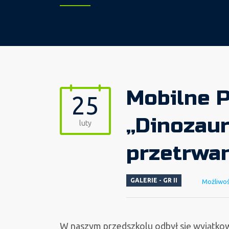
Mobilne P
25
„Dinozaur
luty
przetrwan
GALERIE - GR II
Możliwo
W naszym przedszkolu odbył się wyjątkow