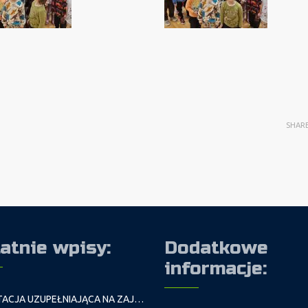
SHAR
atnie wpisy:
Dodatkowe
informacje:
REKRUTACJA UZUPEŁNIAJĄCA NA ZAJĘCIA PROWADZONE PRZEZ PAŁAC MŁODZIEŻY W ROKU SZKOLNYM 2026/2027