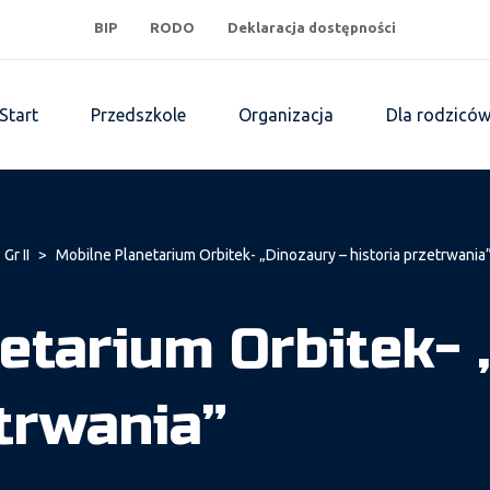
BIP
RODO
Deklaracja dostępności
Start
Przedszkole
Organizacja
Dla rodzicó
 Gr II
>
Mobilne Planetarium Orbitek- „Dinozaury – historia przetrwania
etarium Orbitek- 
etrwania”