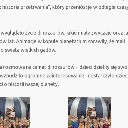
–
 historia przetrwania”, który przeniósł je w odległe czas
historia
przetrwania”
 wyglądało życie dinozaurów, jakie miały zwyczaje oraz j
nów lat. Animacje w kopule planetarium sprawiły, że mali
 do świata wielkich gadów.
 rozmowa na temat dinozaurów – dzieci dzieliły się swo
e wzbudziło ogromne zainteresowanie i dostarczyło dzie
 historii naszej planety.