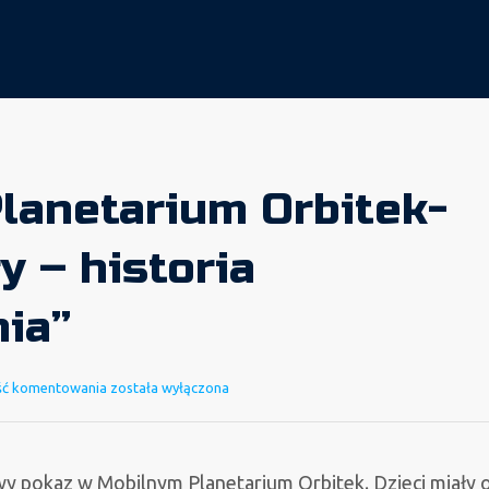
lanetarium Orbitek-
y – historia
ia”
Mobilne
ść komentowania
została wyłączona
Planetarium
Orbitek-
„Dinozaury
y pokaz w Mobilnym Planetarium Orbitek. Dzieci miały 