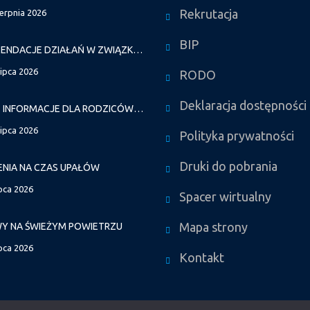
Rekrutacja
ierpnia 2026
BIP
REKOMENDACJE DZIAŁAŃ W ZWIĄZKU Z FALAMI UPAŁÓW
lipca 2026
RODO
Deklaracja dostępności
WAŻNE INFORMACJE DLA RODZICÓW DZIECI NOWO PRZYJĘTYCH GR. I
lipca 2026
Polityka prywatności
Druki do pobrania
ENIA NA CZAS UPAŁÓW
ipca 2026
Spacer wirtualny
Mapa strony
Y NA ŚWIEŻYM POWIETRZU
ipca 2026
Kontakt