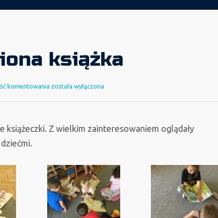
iona książka
Moja
ść komentowania
została wyłączona
ulubiona
książka
one książeczki. Z wielkim zainteresowaniem oglądały
 dziećmi.