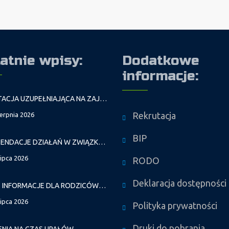
atnie wpisy:
Dodatkowe
informacje:
REKRUTACJA UZUPEŁNIAJĄCA NA ZAJĘCIA PROWADZONE PRZEZ PAŁAC MŁODZIEŻY W ROKU SZKOLNYM 2026/2027
Rekrutacja
ierpnia 2026
BIP
REKOMENDACJE DZIAŁAŃ W ZWIĄZKU Z FALAMI UPAŁÓW
lipca 2026
RODO
Deklaracja dostępności
WAŻNE INFORMACJE DLA RODZICÓW DZIECI NOWO PRZYJĘTYCH GR. I
lipca 2026
Polityka prywatności
Druki do pobrania