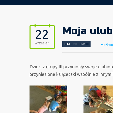
Moja ulub
22
wrzesień
GALERIE - GR III
Możliwo
Dzieci z grupy III przyniosły swoje ulubi
przyniesione książeczki wspólnie z innymi