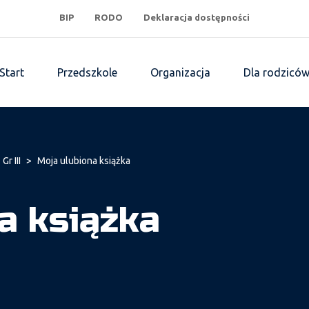
BIP
RODO
Deklaracja dostępności
Start
Przedszkole
Organizacja
Dla rodzicó
Gr III
>
Moja ulubiona książka
a książka