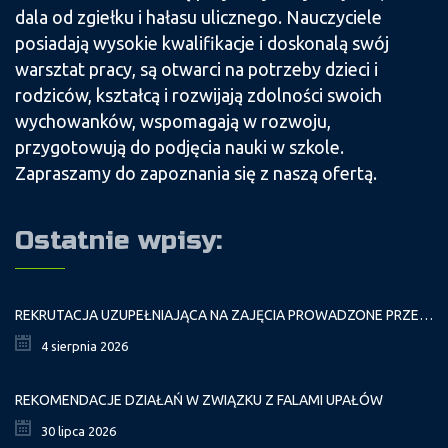
dala od zgiełku i hałasu ulicznego. Nauczyciele
posiadają wysokie kwalifikacje i doskonalą swój
warsztat pracy, są otwarci na potrzeby dzieci i
rodziców, kształcą i rozwijają zdolności swoich
wychowanków, wspomagają w rozwoju,
przygotowują do podjęcia nauki w szkole.
Zapraszamy do zapoznania się z naszą ofertą.
Ostatnie wpisy:
REKRUTACJA UZUPEŁNIAJĄCA NA ZAJĘCIA PROWADZONE PRZEZ PAŁAC MŁODZIEŻY W ROKU SZKOLNYM 2026/2027
4 sierpnia 2026
REKOMENDACJE DZIAŁAŃ W ZWIĄZKU Z FALAMI UPAŁÓW
30 lipca 2026