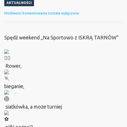
AKTUALNOŚCI
Na
Możliwość komentowania
została wyłączona
sportowo
z
Spędź weekend „Na Sportowo z ISKRĄ TARNÓW”
Iskrą
Tarnów
Rower,
bieganie,
siatkówka, a może turniej