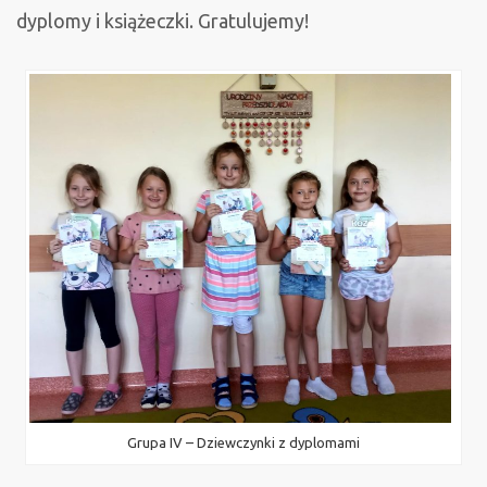
IV
dyplomy i książeczki. Gratulujemy!
Ogólnopolskim
Konkursie
Plastycznym
dla
Dzieci
„Na
początku
była
miłość
–
moja
rodzina”
Grupa IV – Dziewczynki z dyplomami