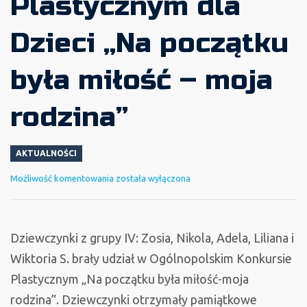
Plastycznym dla
Dzieci „Na początku
była miłość – moja
rodzina”
AKTUALNOŚCI
Nasze
Możliwość komentowania
została wyłączona
przedszkolaki
z
dyplomami
Dziewczynki z grupy IV: Zosia, Nikola, Adela, Liliana i
za
Wiktoria S. brały udział w Ogólnopolskim Konkursie
udział
Plastycznym „Na początku była miłość-moja
w
rodzina”. Dziewczynki otrzymały pamiątkowe