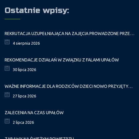
Ostatnie wpisy:
REKRUTACJA UZUPEŁNIAJĄCA NA ZAJĘCIA PROWADZONE PRZEZ PAŁAC MŁODZIEŻY W ROKU SZKOLNYM 2026/2027
4 sierpnia 2026
REKOMENDACJE DZIAŁAŃ W ZWIĄZKU Z FALAMI UPAŁÓW
30 lipca 2026
WAŻNE INFORMACJE DLA RODZICÓW DZIECI NOWO PRZYJĘTYCH GR. I
27 lipca 2026
ZALECENIA NA CZAS UPAŁÓW
2 lipca 2026
ZABAWY NA ŚWIEŻYM POWIETRZU