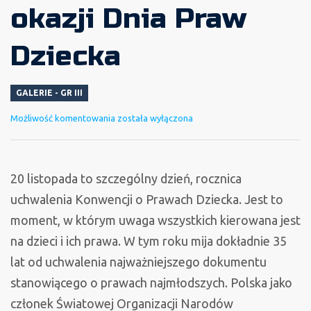
okazji Dnia Praw
Dziecka
GALERIE - GR III
Niebieski
Możliwość komentowania
została wyłączona
Dzień
z
okazji
20 listopada to szczególny dzień, rocznica
Dnia
uchwalenia Konwencji o Prawach Dziecka. Jest to
Praw
moment, w którym uwaga wszystkich kierowana jest
Dziecka
na dzieci i ich prawa. W tym roku mija dokładnie 35
lat od uchwalenia najważniejszego dokumentu
stanowiącego o prawach najmłodszych. Polska jako
członek Światowej Organizacji Narodów