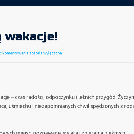
ą wakacje!
Niech
ć komentowania
została wyłączona
żyją
wakacje!
je – czas radości, odpoczynku i letnich przygód. Życzy
ńca, uśmiechu i niezapomnianych chwil spędzonych z rodz
owych miejsc, poznawania świata i zbierania pięknych