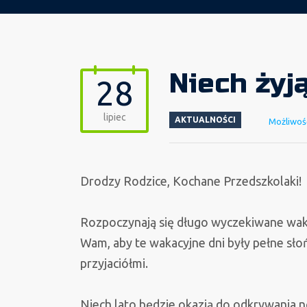
Niech żyj
28
lipiec
AKTUALNOŚCI
Możliwoś
Drodzy Rodzice, Kochane Przedszkolaki!
Rozpoczynają się długo wyczekiwane wakac
Wam, aby te wakacyjne dni były pełne sło
przyjaciółmi.
Niech lato będzie okazją do odkrywania n