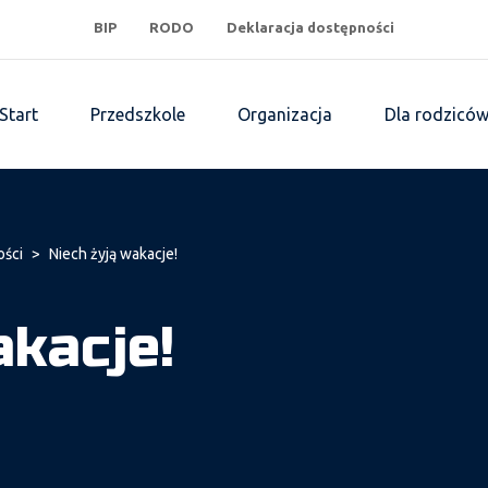
BIP
RODO
Deklaracja dostępności
Start
Przedszkole
Organizacja
Dla rodzicó
ości
>
Niech żyją wakacje!
akacje!