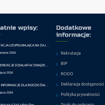
atnie wpisy:
Dodatkowe
informacje:
REKRUTACJA UZUPEŁNIAJĄCA NA ZAJĘCIA PROWADZONE PRZEZ PAŁAC MŁODZIEŻY W ROKU SZKOLNYM 2026/2027
Rekrutacja
ierpnia 2026
BIP
REKOMENDACJE DZIAŁAŃ W ZWIĄZKU Z FALAMI UPAŁÓW
lipca 2026
RODO
Deklaracja dostępności
WAŻNE INFORMACJE DLA RODZICÓW DZIECI NOWO PRZYJĘTYCH GR. I
lipca 2026
Polityka prywatności
Druki do pobrania