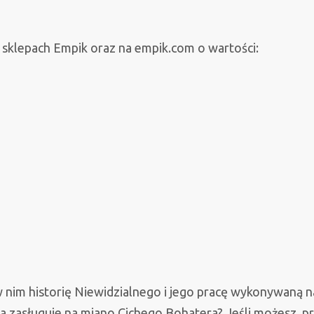
sklepach Empik oraz na empik.com o wartości:
 nim historię Niewidzialnego i jego pracę wykonywaną n
a zasługuje na miano Cichego Bohatera? Jeśli możesz, prz