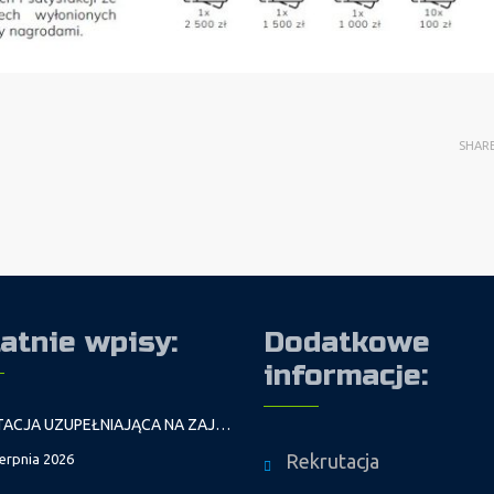
SHAR
atnie wpisy:
Dodatkowe
informacje:
REKRUTACJA UZUPEŁNIAJĄCA NA ZAJĘCIA PROWADZONE PRZEZ PAŁAC MŁODZIEŻY W ROKU SZKOLNYM 2026/2027
Rekrutacja
ierpnia 2026