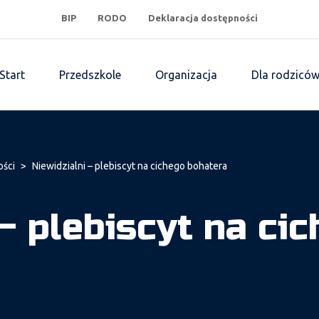
BIP
RODO
Deklaracja dostępności
Start
Przedszkole
Organizacja
Dla rodzicó
ości
>
Niewidzialni – plebiscyt na cichego bohatera
– plebiscyt na ci