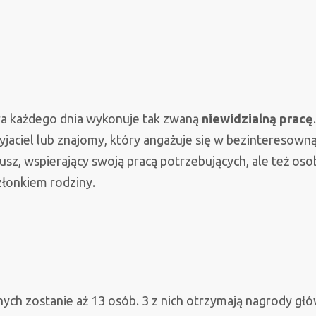
óra każdego dnia wykonuje tak zwaną
niewidzialną pracę
.
yjaciel lub znajomy, który angażuje się w bezinteresown
z, wspierający swoją pracą potrzebujących, ale też oso
złonkiem rodziny.
h zostanie aż 13 osób. 3 z nich otrzymają nagrody gł