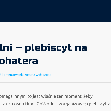
lni – plebiscyt na
ohatera
Niewidzialni
ć komentowania
została wyłączona
–
plebiscyt
na
 pomaga innym, to jest właśnie ten moment, żeby
cichego
 takich osób firma GoWork.pl zorganizowała plebiscyt z 
bohatera