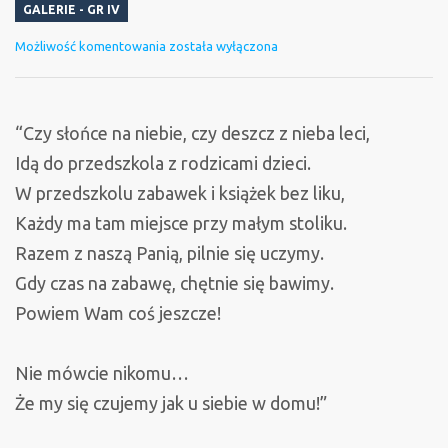
GALERIE - GR IV
Pierwsze
Możliwość komentowania
została wyłączona
dni
w
przedszkolu
“Czy słońce na niebie, czy deszcz z nieba leci,
Idą do przedszkola z rodzicami dzieci.
W przedszkolu zabawek i książek bez liku,
Każdy ma tam miejsce przy małym stoliku.
Razem z naszą Panią, pilnie się uczymy.
Gdy czas na zabawę, chętnie się bawimy.
Powiem Wam coś jeszcze!
Nie mówcie nikomu…
Że my się czujemy jak u siebie w domu!”