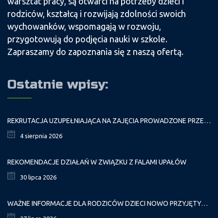
warsztat pracy, są otwarci na potrzeby dzieci i
rodziców, kształcą i rozwijają zdolności swoich
wychowanków, wspomagają w rozwoju,
przygotowują do podjęcia nauki w szkole.
Zapraszamy do zapoznania się z naszą ofertą.
Ostatnie wpisy:
REKRUTACJA UZUPEŁNIAJĄCA NA ZAJĘCIA PROWADZONE PRZEZ PAŁAC MŁODZIEŻY W ROKU SZKOLNYM 2026/2027
4 sierpnia 2026
REKOMENDACJE DZIAŁAŃ W ZWIĄZKU Z FALAMI UPAŁÓW
30 lipca 2026
WAŻNE INFORMACJE DLA RODZICÓW DZIECI NOWO PRZYJĘTYCH GR. I