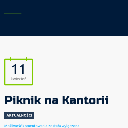
11
kwiecień
Piknik na Kantorii
AKTUALNOŚCI
Piknik
Możliwość komentowania
została wyłączona