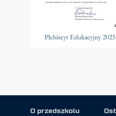
O przedszkolu
Ost