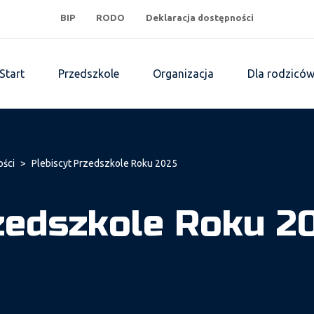
BIP
RODO
Deklaracja dostępności
Start
Przedszkole
Organizacja
Dla rodzicó
ości
>
Plebiscyt Przedszkole Roku 2025
zedszkole Roku 2