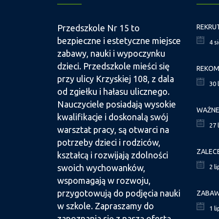
Przedszkole Nr 15 to
bezpieczne i estetyczne miejsce
4 s
zabawy, nauki i wypoczynku
dzieci. Przedszkole mieści się
przy ulicy Krzyskiej 108, z dala
30 
od zgiełku i hałasu ulicznego.
Nauczyciele posiadają wysokie
kwalifikacje i doskonalą swój
27 
warsztat pracy, są otwarci na
potrzeby dzieci i rodziców,
ZALEC
kształcą i rozwijają zdolności
swoich wychowanków,
2 l
wspomagają w rozwoju,
przygotowują do podjęcia nauki
ZABAW
w szkole. Zapraszamy do
1 l
zapoznania się z naszą ofertą.