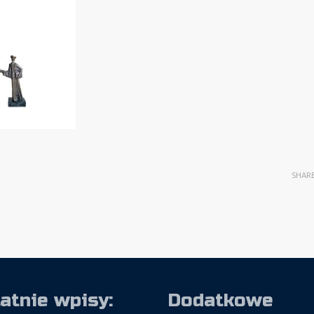
SHAR
atnie wpisy:
Dodatkowe