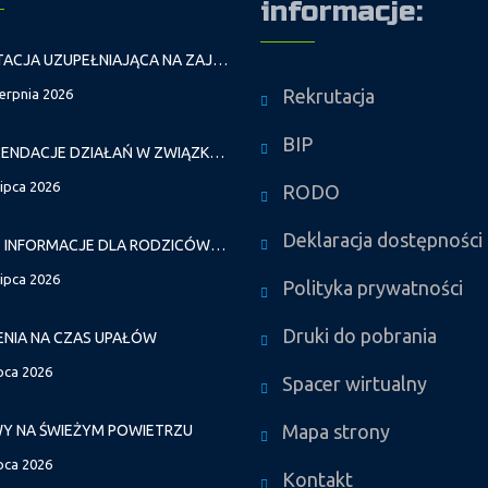
informacje:
REKRUTACJA UZUPEŁNIAJĄCA NA ZAJĘCIA PROWADZONE PRZEZ PAŁAC MŁODZIEŻY W ROKU SZKOLNYM 2026/2027
Rekrutacja
ierpnia 2026
BIP
REKOMENDACJE DZIAŁAŃ W ZWIĄZKU Z FALAMI UPAŁÓW
lipca 2026
RODO
Deklaracja dostępności
WAŻNE INFORMACJE DLA RODZICÓW DZIECI NOWO PRZYJĘTYCH GR. I
lipca 2026
Polityka prywatności
Druki do pobrania
ENIA NA CZAS UPAŁÓW
ipca 2026
Spacer wirtualny
Mapa strony
Y NA ŚWIEŻYM POWIETRZU
ipca 2026
Kontakt