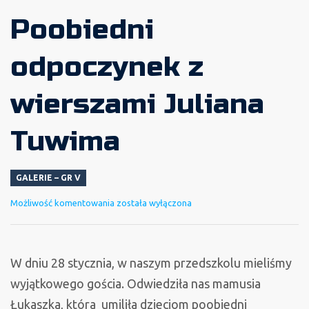
Poobiedni
odpoczynek z
wierszami Juliana
Tuwima
GALERIE – GR V
Poobiedni
Możliwość komentowania
została wyłączona
odpoczynek
z
wierszami
W dniu 28 stycznia, w naszym przedszkolu mieliśmy
Juliana
wyjątkowego gościa. Odwiedziła nas mamusia
Tuwima
Łukaszka, która umiliła dzieciom poobiedni