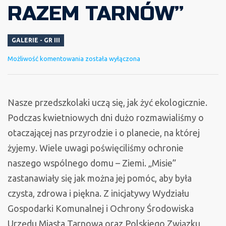
RAZEM TARNÓW”
GALERIE - GR III
„POSPRZĄTAJMY
Możliwość komentowania
została wyłączona
RAZEM
TARNÓW”
Nasze przedszkolaki uczą się, jak żyć ekologicznie.
Podczas kwietniowych dni dużo rozmawialiśmy o
otaczającej nas przyrodzie i o planecie, na której
żyjemy. Wiele uwagi poświęciliśmy ochronie
naszego wspólnego domu – Ziemi. „Misie”
zastanawiały się jak można jej pomóc, aby była
czysta, zdrowa i piękna. Z inicjatywy Wydziału
Gospodarki Komunalnej i Ochrony Środowiska
Urzędu Miasta Tarnowa oraz Polskiego Związku