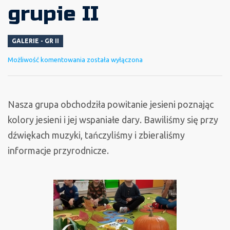
grupie II
GALERIE - GR II
Powitanie
Możliwość komentowania
została wyłączona
jesieni
w
grupie
Nasza grupa obchodziła powitanie jesieni poznając
II
kolory jesieni i jej wspaniałe dary. Bawiliśmy się przy
dźwiękach muzyki, tańczyliśmy i zbieraliśmy
informacje przyrodnicze.