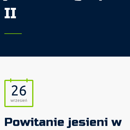
II
26
wrzesień
Powitanie jesieni w