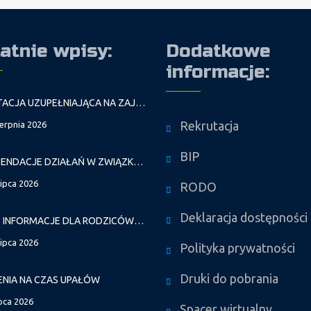
atnie wpisy:
Dodatkowe
informacje:
REKRUTACJA UZUPEŁNIAJĄCA NA ZAJĘCIA PROWADZONE PRZEZ PAŁAC MŁODZIEŻY W ROKU SZKOLNYM 2026/2027
Rekrutacja
ierpnia 2026
BIP
REKOMENDACJE DZIAŁAŃ W ZWIĄZKU Z FALAMI UPAŁÓW
lipca 2026
RODO
Deklaracja dostępności
WAŻNE INFORMACJE DLA RODZICÓW DZIECI NOWO PRZYJĘTYCH GR. I
lipca 2026
Polityka prywatności
Druki do pobrania
ENIA NA CZAS UPAŁÓW
ipca 2026
Spacer wirtualny