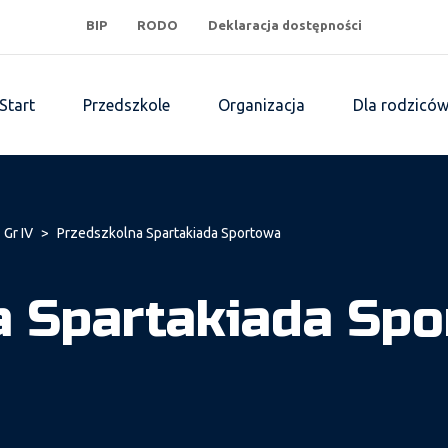
BIP
RODO
Deklaracja dostępności
Start
Przedszkole
Organizacja
Dla rodzicó
 Gr IV
>
Przedszkolna Spartakiada Sportowa
a Spartakiada Sp