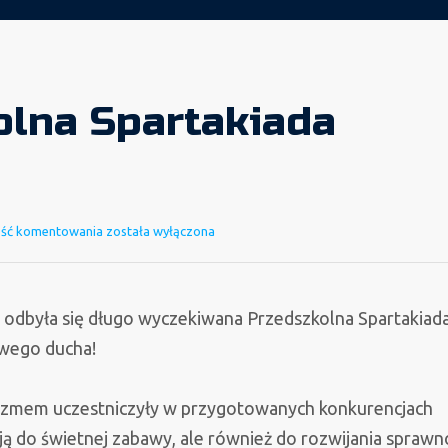
olna Spartakiada
Przedszkolna
ość komentowania
została wyłączona
Spartakiada
Sportowa
 odbyła się długo wyczekiwana Przedszkolna Spartakiad
owego ducha!
azmem uczestniczyły w przygotowanych konkurencjach
ą do świetnej zabawy, ale również do rozwijania sprawn