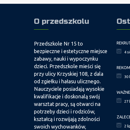
O przedszkolu
Ost
Przedszkole Nr 15 to
bezpieczne i estetyczne miejsce
4 s
zabawy, nauki i wypoczynku
dzieci. Przedszkole mieści się
przy ulicy Krzyskiej 108, z dala
30 
od zgiełku i hałasu ulicznego.
Nauczyciele posiadają wysokie
kwalifikacje i doskonalą swój
27 
warsztat pracy, są otwarci na
potrzeby dzieci i rodziców,
ZALEC
kształcą i rozwijają zdolności
swoich wychowanków,
2 l