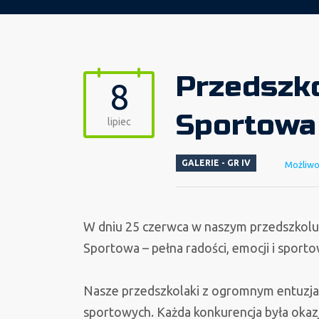
Przedszk
8
Sportowa
lipiec
GALERIE - GR IV
Możliw
W dniu 25 czerwca w naszym przedszkolu
Sportowa – pełna radości, emocji i sport
Nasze przedszkolaki z ogromnym entuzj
sportowych. Każda konkurencja była okazj