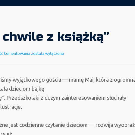
chwile z książką”
„Radosne
ść komentowania
została wyłączona
chwile
z
książką”
ieliśmy wyjątkowego gościa — mamę Mai, która z ogromn
ała dzieciom bajkę
ą”
. Przedszkolaki z dużym zainteresowaniem słuchały
lustracje.
żne jest codzienne czytanie dzieciom — rozwija wyobraź
 więź.