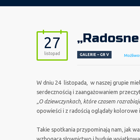
„Radosne 
27
listopad
GALERIE – GR V
Możliwo
W dniu 24 listopada, w naszej grupie m
serdecznością i zaangażowaniem przeczyt
„O dziewczynkach, które czasem rozrabiaj
opowieści i z radością oglądały kolorowe i
Takie spotkania przypominają nam, jak wa
wzbogaca słownictwo i buduje wyjątkową