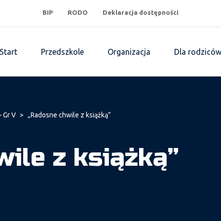
BIP
RODO
Deklaracja dostępności
Start
Przedszkole
Organizacja
Dla rodzicó
– Gr V
>
„Radosne chwile z książką”
ile z książką”