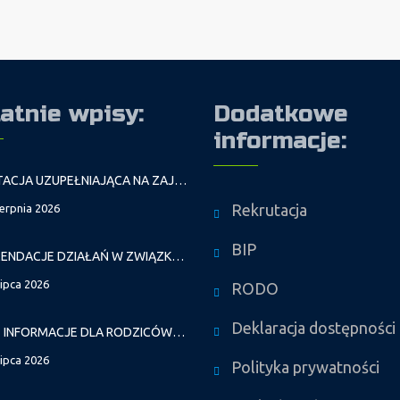
atnie wpisy:
Dodatkowe
informacje:
REKRUTACJA UZUPEŁNIAJĄCA NA ZAJĘCIA PROWADZONE PRZEZ PAŁAC MŁODZIEŻY W ROKU SZKOLNYM 2026/2027
Rekrutacja
ierpnia 2026
BIP
REKOMENDACJE DZIAŁAŃ W ZWIĄZKU Z FALAMI UPAŁÓW
lipca 2026
RODO
Deklaracja dostępności
WAŻNE INFORMACJE DLA RODZICÓW DZIECI NOWO PRZYJĘTYCH GR. I
lipca 2026
Polityka prywatności