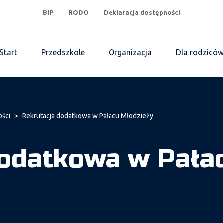
BIP
RODO
Deklaracja dostępności
Start
Przedszkole
Organizacja
Dla rodzicó
ości
>
Rekrutacja dodatkowa w Pałacu Młodzieży
dodatkowa w Pała