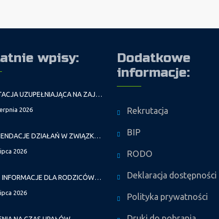
atnie wpisy:
Dodatkowe
informacje:
REKRUTACJA UZUPEŁNIAJĄCA NA ZAJĘCIA PROWADZONE PRZEZ PAŁAC MŁODZIEŻY W ROKU SZKOLNYM 2026/2027
Rekrutacja
ierpnia 2026
BIP
REKOMENDACJE DZIAŁAŃ W ZWIĄZKU Z FALAMI UPAŁÓW
lipca 2026
RODO
Deklaracja dostępności
WAŻNE INFORMACJE DLA RODZICÓW DZIECI NOWO PRZYJĘTYCH GR. I
lipca 2026
Polityka prywatności
Druki do pobrania