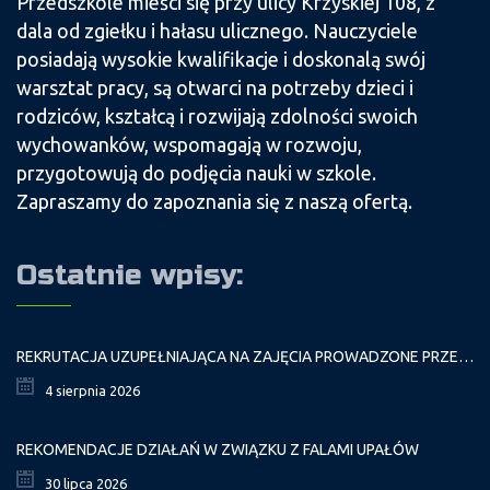
Przedszkole mieści się przy ulicy Krzyskiej 108, z
dala od zgiełku i hałasu ulicznego. Nauczyciele
posiadają wysokie kwalifikacje i doskonalą swój
warsztat pracy, są otwarci na potrzeby dzieci i
rodziców, kształcą i rozwijają zdolności swoich
wychowanków, wspomagają w rozwoju,
przygotowują do podjęcia nauki w szkole.
Zapraszamy do zapoznania się z naszą ofertą.
Ostatnie wpisy:
REKRUTACJA UZUPEŁNIAJĄCA NA ZAJĘCIA PROWADZONE PRZEZ PAŁAC MŁODZIEŻY W ROKU SZKOLNYM 2026/2027
4 sierpnia 2026
REKOMENDACJE DZIAŁAŃ W ZWIĄZKU Z FALAMI UPAŁÓW
30 lipca 2026