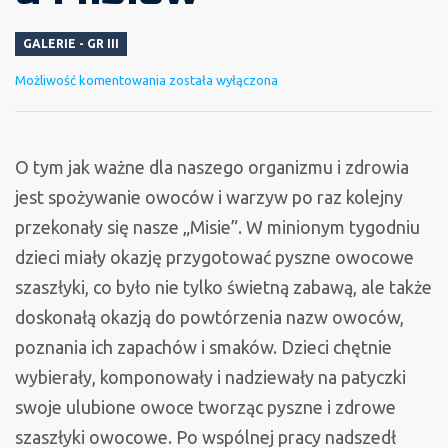
GALERIE - GR III
Smaczne
Możliwość komentowania
została wyłączona
i
zdrowe
szaszłyki
O tym jak ważne dla naszego organizmu i zdrowia
owocowe
jest spożywanie owoców i warzyw po raz kolejny
–
przekonały się nasze „Misie”. W minionym tygodniu
zajęcia
dzieci miały okazję przygotować pyszne owocowe
kulinarne
szaszłyki, co było nie tylko świetną zabawą, ale także
u
doskonałą okazją do powtórzenia nazw owoców,
Misiów
poznania ich zapachów i smaków. Dzieci chętnie
wybierały, komponowały i nadziewały na patyczki
swoje ulubione owoce tworząc pyszne i zdrowe
szaszłyki owocowe. Po wspólnej pracy nadszedł