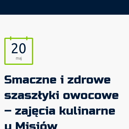
20
maj
Smaczne i zdrowe
szaszłyki owocowe
– zajęcia kulinarne
u Misiów